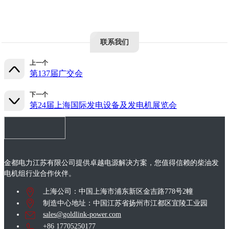
联系我们
上一个
第137届广交会
下一个
第24届上海国际发电设备及发电机展览会
金都电力江苏有限公司提供卓越电源解决方案，您值得信赖的柴油发
电机组行业合作伙伴。
上海公司：中国上海市浦东新区金吉路778号2幢
制造中心地址：中国江苏省扬州市江都区宜陵工业园
sales@goldlink-power.com
+86 17705250177