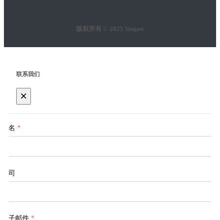
版权所有 © 2025 Singoo
联系我们
×
姓名
*
公司
电子邮件
*