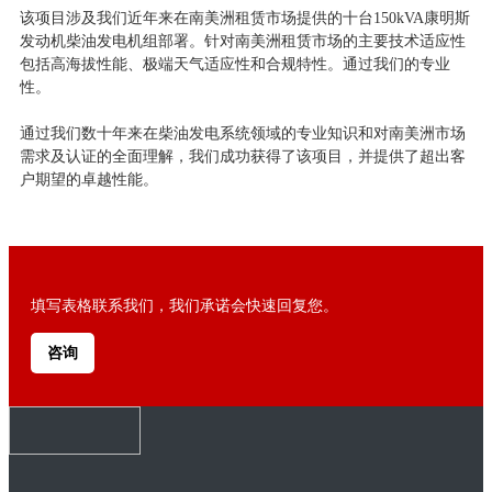
该项目涉及我们近年来在南美洲租赁市场提供的十台150kVA康明斯
发动机柴油发电机组部署。针对南美洲租赁市场的主要技术适应性
包括高海拔性能、极端天气适应性和合规特性。通过我们的专业
性。
通过我们数十年来在柴油发电系统领域的专业知识和对南美洲市场
需求及认证的全面理解，我们成功获得了该项目，并提供了超出客
户期望的卓越性能。
填写表格联系我们，我们承诺会快速回复您。
咨询